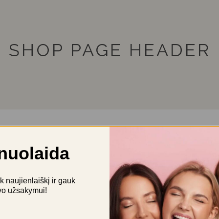
SHOP PAGE HEADER
nuolaida
naujienlaiškį ir gauk
vo užsakymui!