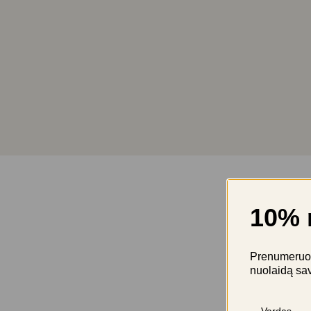
10% 
Prenumeruok 
nuolaidą sa