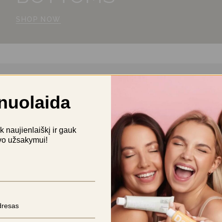
SHOP NOW
nuolaida
naujienlaiškį ir gauk
vo užsakymui!