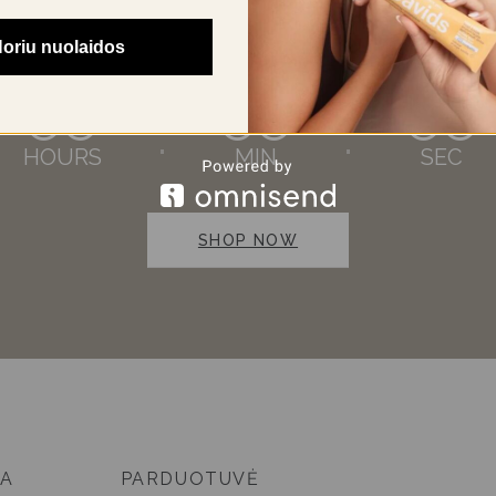
NEW ITEMS ADDED EVERY DAY
Deals of The Day
oriu nuolaidos
00
00
00
HOURS
MIN
SEC
SHOP NOW
JA
PARDUOTUVĖ