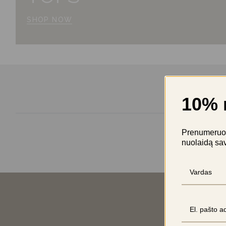
SHOP NOW
10% 
Prenumeruok 
nuolaidą sa