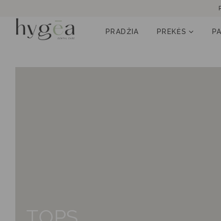
PRADŽIA
PREKĖS
P
TOPS