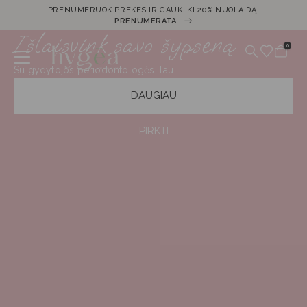
PRENUMERUOK PREKES IR GAUK IKI 20% NUOLAIDĄ!
PRENUMERATA
Išlaisvink savo šypseną
0
Su gydytojos periodontologės Tau
atrinktais produktais
DAUGIAU
PIRKTI