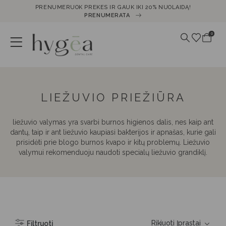
PRENUMERUOK PREKES IR GAUK IKI 20% NUOLAIDĄ!
PRENUMERATA
0
LIEŽUVIO PRIEŽIŪRA
liežuvio valymas yra svarbi burnos higienos dalis, nes kaip ant
dantų, taip ir ant liežuvio kaupiasi bakterijos ir apnašas, kurie gali
prisidėti prie blogo burnos kvapo ir kitų problemų. Liežuvio
valymui rekomenduoju naudoti specialų liežuvio grandiklį.
Filtruoti