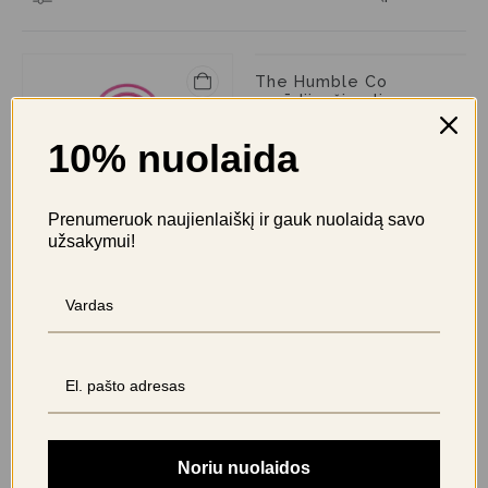
The Humble Co
nerūdijančio plieno
liežuvio valiklis
10% nuolaida
8,90
€
+89 taškus
prisijunkite
Prenumeruok naujienlaiškį ir gauk nuolaidą savo
užsakymui!
CURAPROX liežuvio
valiklis - CTC202
3,60
€
+36 taškus
prisijunkite
Noriu nuolaidos