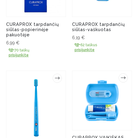
CURAPROX tarpdančių
CURAPROX tarpdančių
siūlas-popierinėje
siūlas-vaškuotas
pakuotėje
6,19
€
6,99
€
+62 taškus
prisijunkite
+70 taškų
prisijunkite
CURAPROX VAIKIŠKAS