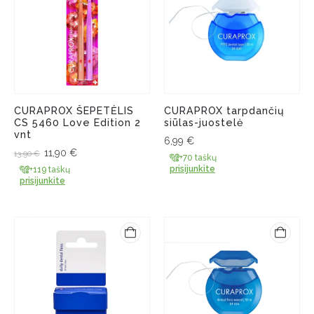
CURAPROX ŠEPETĖLIS
CURAPROX tarpdančių
CS 5460 Love Edition 2
siūlas-juostelė
vnt
6,99
€
11,90
€
13,90
€
+70 taškų
prisijunkite
+119 taškų
prisijunkite