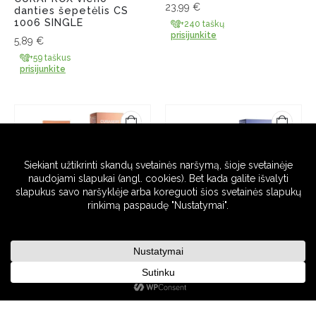
23,99
€
danties šepetėlis CS
1006 SINGLE
+240 taškų
prisijunkite
5,89
€
+59 taškus
prisijunkite
CURASEPT DAYCARE -
CURASEPT DAYCARE -
fruit dantų pasta
junior dantų pasta
14,89
€
14,89
€
+149 taškus
+149 taškus