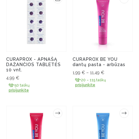
CURAPROX - APNAŠĄ
CURAPROX BE YOU
DAŽANČIOS TABLETĖS
dantų pasta - arbūzas
10 vnt.
1,99
€
–
11,49
€
4,99
€
+20 – 115 taškų
prisijunkite
+50 taškų
prisijunkite