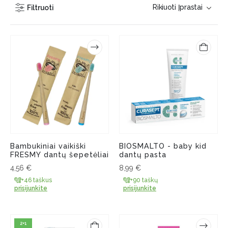
Filtruoti
Bambukiniai vaikiški
BIOSMALTO - baby kid
FRESMY dantų šepetėliai
dantų pasta
4,56
€
8,99
€
+46 taškus
+90 taškų
prisijunkite
prisijunkite
2+1