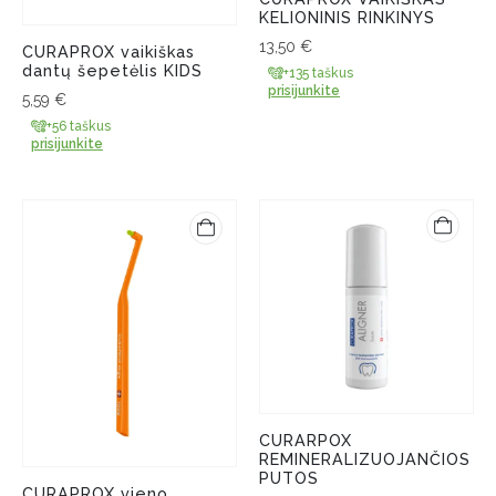
KELIONINIS RINKINYS
13,50
€
CURAPROX vaikiškas
dantų šepetėlis KIDS
+135 taškus
prisijunkite
5,59
€
+56 taškus
prisijunkite
CURARPOX
REMINERALIZUOJANČIOS
PUTOS
CURAPROX vieno