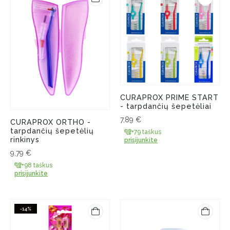
CURAPROX PRIME START
- tarpdančių šepetėliai
7,89
€
CURAPROX ORTHO -
tarpdančių šepetėlių
+79 taškus
rinkinys
prisijunkite
9,79
€
+98 taškus
prisijunkite
-14%