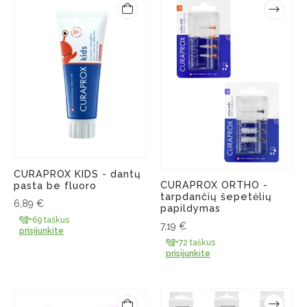
CURAPROX KIDS - dantų
CURAPROX ORTHO -
pasta be fluoro
tarpdančių šepetėlių
6,89
€
papildymas
+69 taškus
7,19
€
prisijunkite
+72 taškus
prisijunkite