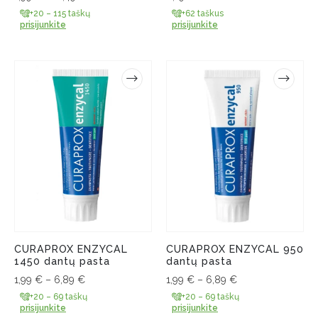
+20 – 115 taškų
+62 taškus
prisijunkite
prisijunkite
CURAPROX ENZYCAL
CURAPROX ENZYCAL 950
1450 dantų pasta
dantų pasta
1,99
€
–
6,89
€
1,99
€
–
6,89
€
+20 – 69 taškų
+20 – 69 taškų
prisijunkite
prisijunkite