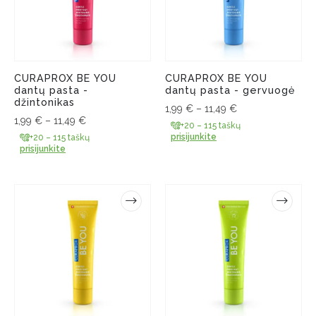
CURAPROX BE YOU
CURAPROX BE YOU
dantų pasta -
dantų pasta - gervuogė
džintonikas
1,99
€
–
11,49
€
1,99
€
–
11,49
€
+20 – 115 taškų
prisijunkite
+20 – 115 taškų
prisijunkite