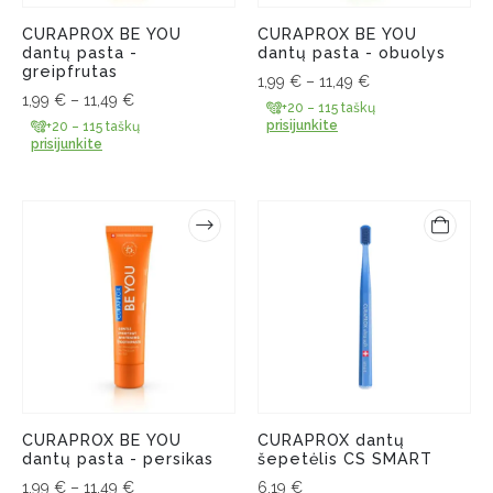
CURAPROX BE YOU
CURAPROX BE YOU
dantų pasta -
dantų pasta - obuolys
greipfrutas
1,99
€
–
11,49
€
1,99
€
–
11,49
€
+20 – 115 taškų
prisijunkite
+20 – 115 taškų
prisijunkite
CURAPROX BE YOU
CURAPROX dantų
dantų pasta - persikas
šepetėlis CS SMART
1,99
€
–
11,49
€
6,19
€