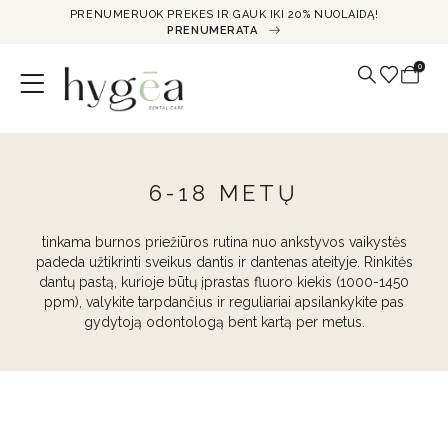
PRENUMERUOK PREKES IR GAUK IKI 20% NUOLAIDĄ!
PRENUMERATA
0
6-18 METŲ
tinkama burnos priežiūros rutina nuo ankstyvos vaikystės
padeda užtikrinti sveikus dantis ir dantenas ateityje. Rinkitės
dantų pastą, kurioje būtų įprastas fluoro kiekis (1000-1450
ppm), valykite tarpdančius ir reguliariai apsilankykite pas
gydytoją odontologą bent kartą per metus.