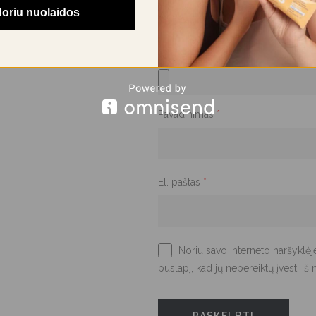
oriu nuolaidos
Įkelkite iki 5 nuotraukų ar vaizdo į
Pavadinimas
*
El. paštas
*
Noriu savo interneto naršyklėje
puslapį, kad jų nebereiktų įvesti iš 