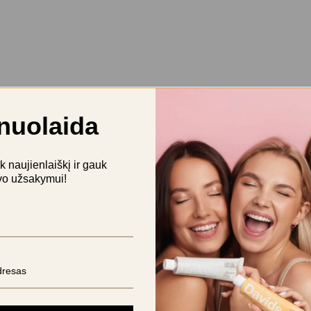
BŪKITE PIRMAS APRAŠĘS “RINKI
nuolaida
El. pašto adresas nebus skelbiama
Jūsų įvertinimas
naujienlaiškį ir gauk
vo užsakymui!
Jūsų atsiliepimas
*