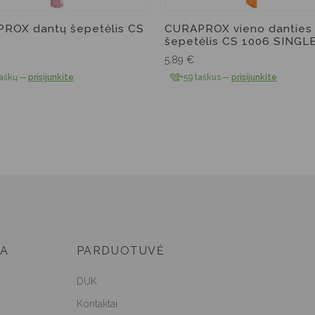
ROX dantų šepetėlis CS
CURAPROX vieno danties
šepetėlis CS 1006 SINGL
5,89
€
taškų
—
prisijunkite
+59 taškus
—
prisijunkite
JA
PARDUOTUVĖ
DUK
Kontaktai