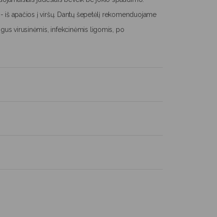
je - iš apačios į viršų. Dantų šepetėlį rekomenduojame
sigus virusinėmis, infekcinėmis ligomis, po