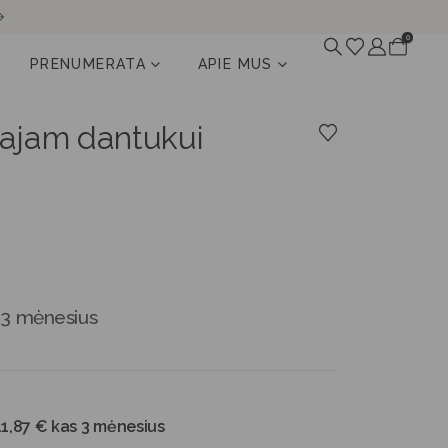
0
PRENUMERATA
APIE MUS
ajam dantukui
 3 mėnesius
11,87
€
kas 3 mėnesius