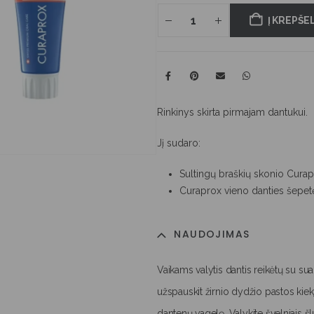
Į KREPŠEL
Rinkinys skirta pirmajam dantukui.
Jį sudaro:
Sultingų braškių skonio Curap
Curaprox vieno danties šepetė
NAUDOJIMAS
Vaikams valytis dantis reikėtų su sua
užspauskit žirnio dydžio pastos kiekį.
dantenų vagelę. Valykite švelniais š