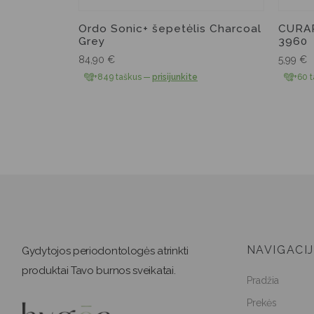
Ordo Sonic+ šepetėlis Charcoal
CURAP
Grey
3960
84,90
€
5,99
€
+849 taškus
—
prisijunkite
+60 
NAVIGACI
Gydytojos periodontologės atrinkti
produktai Tavo burnos sveikatai.
Pradžia
Prekės