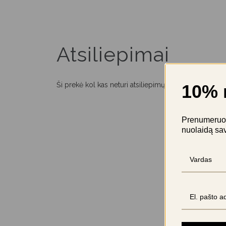
Atsiliepimai
Ši prekė kol kas neturi atsiliepimų
10% 
Prenumeruok 
nuolaidą sa