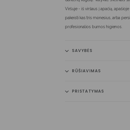
Viršuje - iš viršaus į apačią, apašio
pakeisti kas tris mėnesius, arba per
profesionalios burnos higienos.
SAVYBĖS
RŪŠIAVIMAS
PRISTATYMAS