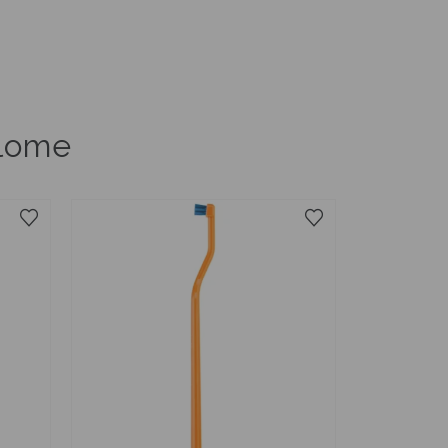
ūlome