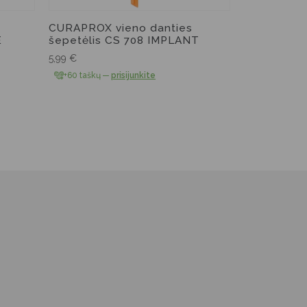
CURAPROX vieno danties
E
šepetėlis CS 708 IMPLANT
5,99
€
+60 taškų
—
prisijunkite