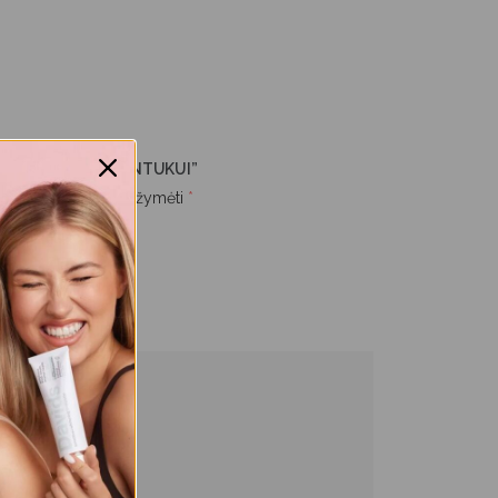
NYS: PIRMAJAM DANTUKUI”
s.
Būtini laukeliai pažymėti
*