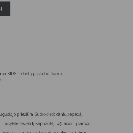
Į
rox KIDS – dantų pasta be fluoro
lis
ugusiojo priežiūra. Sudrėkinkit dantų šepetėlį,
 Laikykite šepetėlį kaip rašiklį. 45 laipsnių kampu į
luojamaisiais judesiais beveik be jokio spaudimo.