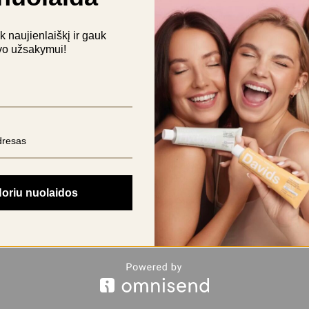
naujienlaiškį ir gauk
vo užsakymui!
oriu nuolaidos