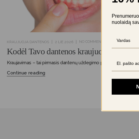
Prenumeruok 
nuolaidą sa
NO COMMENTS
HYGEA
KRAUJUOJA DANTENOS
2 LIE 2026
Kodėl Tavo dantenos kraujuoja?
Kraujavimas – tai pirmasis dantenų uždegimo požymis.
Continue reading
N