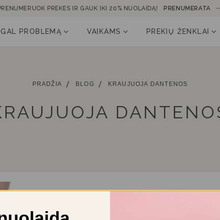
PRENUMERUOK PREKES IR GAUK IKI 20% NUOLAIDĄ!
PRENUMERATA
AGAL PROBLEMĄ
VAIKAMS
PREKIŲ ŽENKLAI
PRADŽIA
BLOG
KRAUJUOJA DANTENOS
KRAUJUOJA DANTENO
nuolaida