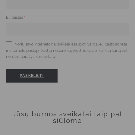
El. paštas
*
Noriu savo interneto naršyklėje išsaugoti vardą, el. pašto adresą
ir interneto puslapį, kad jų nebereiktų įvesti iš naujo, kai kitą kartą vėl
norėsiu parašyti komentarą.
Jūsų burnos sveikatai taip pat
siūlome