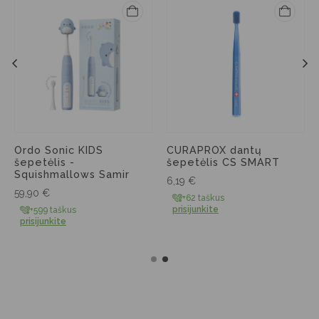
Ordo Sonic KIDS
CURAPROX dantų
šepetėlis -
šepetėlis CS SMART
Squishmallows Samir
6,19
€
59,90
€
+62 taškus
prisijunkite
+599 taškus
prisijunkite