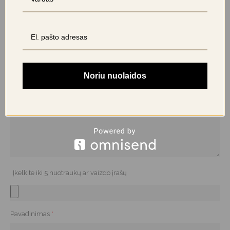
El. pašto adresas nebus skelbiamas.
Būtini laukeliai pažymėti
*
Jūsų įvertinimas
Jūsų atsiliepimas
*
Noriu nuolaidos
Įkelkite iki 5 nuotraukų ar vaizdo įrašų
Pavadinimas
*