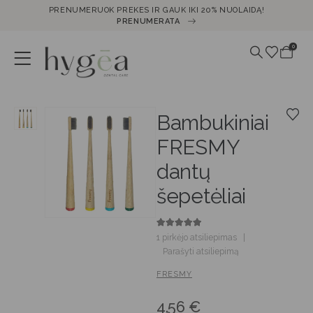
PRENUMERUOK PREKES IR GAUK IKI 20% NUOLAIDĄ!
PRENUMERATA
0
Bambukiniai
FRESMY
dantų
šepetėliai
5.00
out of 5
1
pirkėjo atsiliepimas
|
Parašyti atsiliepimą
FRESMY
4,56
€