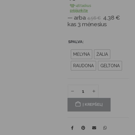
+46 taškus
prisijunkite
—
arba
4,38
€
4,56
€
kas 3 mėnesius
SPALVA
MĖLYNA
ŽALIA
RAUDONA
GELTONA
Į KREPŠELĮ