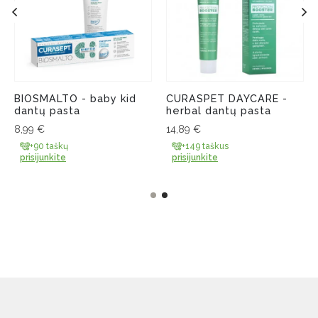
BIOSMALTO - baby kid
CURASPET DAYCARE -
dantų pasta
herbal dantų pasta
8,99
€
14,89
€
+90 taškų
+149 taškus
prisijunkite
prisijunkite