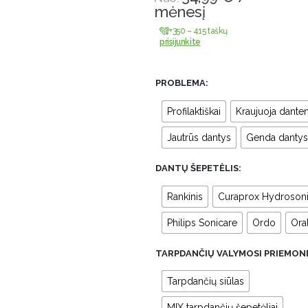
mėnesį
+350 – 415 taškų
prisijunkite
PROBLEMA
Profilaktiškai
Kraujuoja dante
Jautrūs dantys
Genda dantys
DANTŲ ŠEPETĖLIS
Rankinis
Curaprox Hydroson
Philips Sonicare
Ordo
Ora
TARPDANČIŲ VALYMOSI PRIEMONĖ
Tarpdančių siūlas
MIX tarpdančių šepetėliai