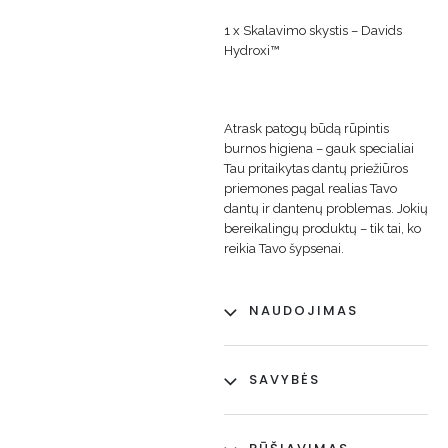
1 x Skalavimo skystis – Davids
Hydroxi™
Atrask patogų būdą rūpintis
burnos higiena – gauk specialiai
Tau pritaikytas dantų priežiūros
priemones pagal realias Tavo
dantų ir dantenų problemas. Jokių
bereikalingų produktų – tik tai, ko
reikia Tavo šypsenai.
NAUDOJIMAS
SAVYBĖS