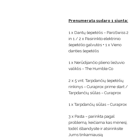
Prenumeratą sudaro 1 siunta:
1 x Dantų šepetėlis – ParoSwiss 2
in 1 / 2 x Pasirinkto elektrinio
šepetėlio galvutės + 1 x Vieno
danties šepetėlis
1 x Nerūdijančio plieno liežuvio
valiklis – The Humble Co
2 x 5 vnt. Tarpdančių šepetėlių
rinkinys – Curaprox prime start /
Tarpdančių siūlas – Curaprox
1 x Tarpdančių siūlas – Curaprox
3 x Pasta – parinkta pagal
problemą, keičiama kas mėnesį,
todėl išbandysite ir atsirinksite
Jums tinkamiausią