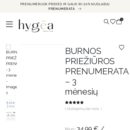
PRENUMERUOK PREKES IR GAUK IKI 20% NUOLAIDĄ!
PRENUMERATA
0
BURNOS
PRIEŽIŪROS
PRENUMERATA
– 3
mėnesių
0
out of 5
( Atsiliepimų dar nėra. )
34,99
€
/
Nuo: