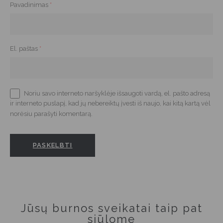
Pavadinimas
*
El. paštas
*
Noriu savo interneto naršyklėje išsaugoti vardą, el. pašto adresą
ir interneto puslapį, kad jų nebereiktų įvesti iš naujo, kai kitą kartą vėl
norėsiu parašyti komentarą.
Jūsų burnos sveikatai taip pat
siūlome