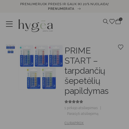
PRENUMERUOK PREKES IR GAUK IKI 20% NUOLAIDĄ!
PRENUMERATA
0
PRIME
START –
tarpdančių
šepetėlių
papildymas
5.00
out of 5
1
pirkėjo atsiliepimas
|
Parašyti atsiliepimą
CURAPROX