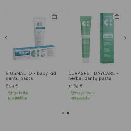
BIOSMALTO - baby kid
CURASPET DAYCARE -
dantų pasta
herbal dantų pasta
8,99
€
14,89
€
+90 taškų
+149 taškus
prisijunkite
prisijunkite