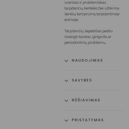
svarbias ir problemiškas
tarpdančių kerteles bei užtikrina
šerelių tamprumą tarpdantinėje
ertmėje.
Tarpdančių šepetėliai padės
išvengti karieso, gingivito ar
periodontinių problemų.
NAUDOJIMAS
SAVYBĖS
RŪŠIAVIMAS
PRISTATYMAS