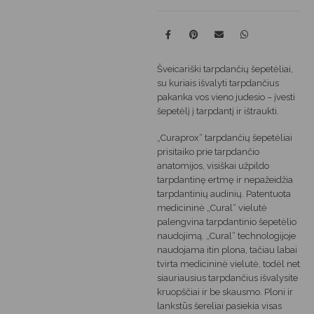
Šveicariški tarpdančių šepetėliai,
su kuriais išvalyti tarpdančius
pakanka vos vieno judesio – įvesti
šepetėlį į tarpdantį ir ištraukti.
„Curaprox“ tarpdančių šepetėliai
prisitaiko prie tarpdančio
anatomijos, visiškai užpildo
tarpdantinę ertmę ir nepažeidžia
tarpdantinių audinių. Patentuota
medicininė „Cural“ vielutė
palengvina tarpdantinio šepetėlio
naudojimą. „Cural“ technologijoje
naudojama itin plona, tačiau labai
tvirta medicininė vielutė, todėl net
siauriausius tarpdančius išvalysite
kruopščiai ir be skausmo. Ploni ir
lankstūs šereliai pasiekia visas