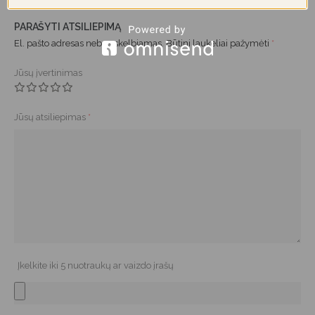
PARAŠYTI ATSILIEPIMĄ
El. pašto adresas nebus skelbiamas.
Būtini laukeliai pažymėti
*
Jūsų įvertinimas
Jūsų atsiliepimas
*
Įkelkite iki 5 nuotraukų ar vaizdo įrašų