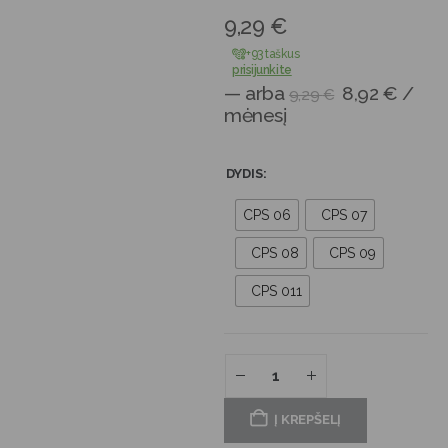
9,29
€
+93 taškus
prisijunkite
—
arba
8,92
€
/
9,29
€
mėnesį
DYDIS
CPS 06
CPS 07
CPS 08
CPS 09
CPS 011
Į KREPŠELĮ