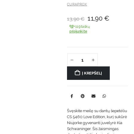
CURAPROX
11,90
€
13,90
€
+119 taškų
prisijunkite
Į KREPŠELĮ
Švęskite meilę su dantų šepetėliu
CS 5460 Love Edition, kurį sukūrė
Niujorke gyvenanti juvelyrė Kia
Schwaninger. Šis žaismingas