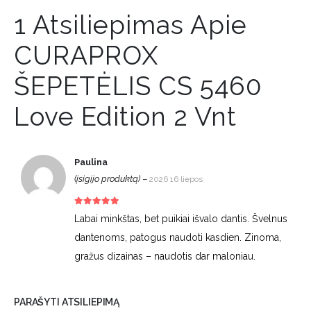
1 Atsiliepimas Apie
CURAPROX
ŠEPETĖLIS CS 5460
Love Edition 2 Vnt
Paulina
(įsigijo produktą)
–
2026 16 liepos
5
iš 5
Labai minkštas, bet puikiai išvalo dantis. Švelnus
dantenoms, patogus naudoti kasdien. Zinoma,
gražus dizainas – naudotis dar maloniau.
PARAŠYTI ATSILIEPIMĄ