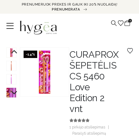
PRENUMERUOK PREKES IR GAUK IKI 20% NUOLAIDĄ!
PRENUMERATA
0
CURAPROX
-14%
ŠEPETĖLIS
CS 5460
Love
Edition 2
vnt
5.00
out of 5
1
pirkėjo atsiliepimas
|
Parašyti atsiliepimą