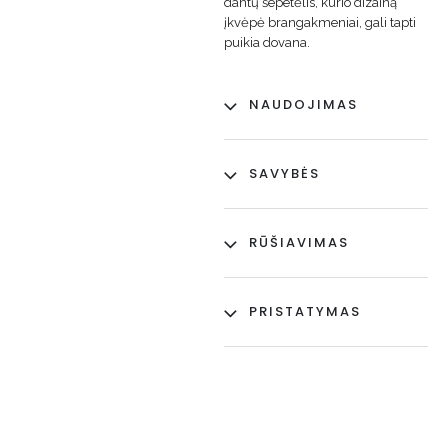
dantų šepetėlis, kurio dizainą
įkvėpė brangakmeniai, gali tapti
puikia dovana.
NAUDOJIMAS
SAVYBĖS
RŪŠIAVIMAS
PRISTATYMAS