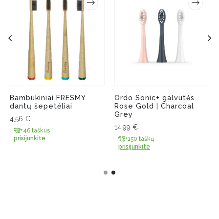
Bambukiniai FRESMY
Ordo Sonic+ galvutės
dantų šepetėliai
Rose Gold | Charcoal
Grey
4,56
€
14,99
€
+46 taškus
prisijunkite
+150 taškų
prisijunkite