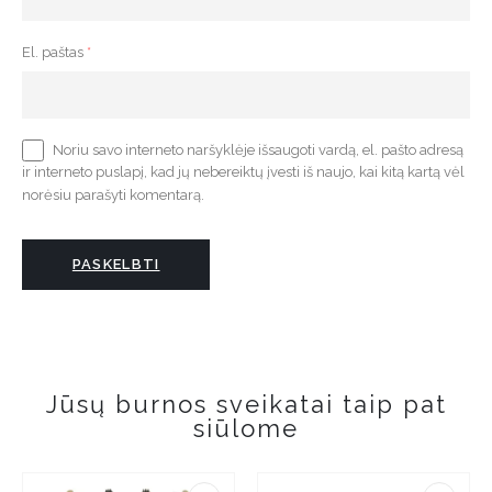
El. paštas
*
Noriu savo interneto naršyklėje išsaugoti vardą, el. pašto adresą
ir interneto puslapį, kad jų nebereiktų įvesti iš naujo, kai kitą kartą vėl
norėsiu parašyti komentarą.
Jūsų burnos sveikatai taip pat
siūlome