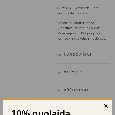
Curaprox Hydrosonic „Easy“
komplektaciją sudaro:
Šepetėlio kotelis ir viena
„Sensitive“ šepetėlio galvutė.
Pakrovėjas su USB jungtimi.
Kompaktiškas kelioninis dėklas.
NAUDOJIMAS
SAVYBĖS
RŪŠIAVIMAS
PRISTATYMAS
10% nuolaida