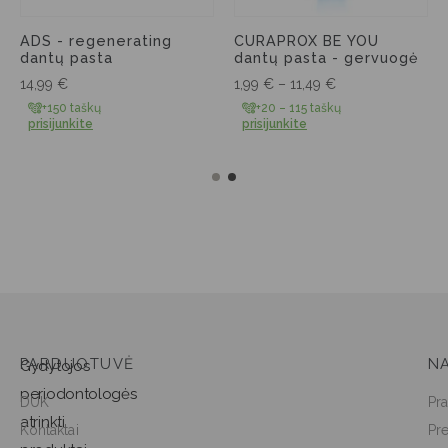
ADS - regenerating
CURAPROX BE YOU
dantų pasta
dantų pasta - gervuogė
14,99
€
1,99
€
–
11,49
€
+150 taškų
+20 – 115 taškų
prisijunkite
prisijunkite
PARDUOTUVĖ
NA
Gydytojos
periodontologės
DUK
Pra
atrinkti
Kontaktai
Pr