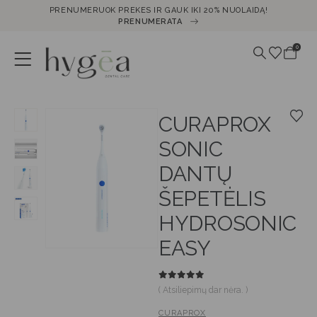
PRENUMERUOK PREKES IR GAUK IKI 20% NUOLAIDĄ!
PRENUMERATA
0
CURAPROX
SONIC
DANTŲ
ŠEPETĖLIS
HYDROSONIC
EASY
0
out of 5
( Atsiliepimų dar nėra. )
CURAPROX