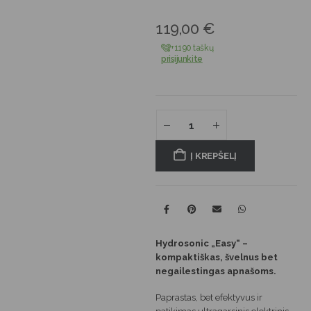
119,00
€
+1190 taškų
prisijunkite
Į KREPŠELĮ
Hydrosonic „Easy“ –
kompaktiškas, švelnus bet
negailestingas apnašoms.
Paprastas, bet efektyvus ir