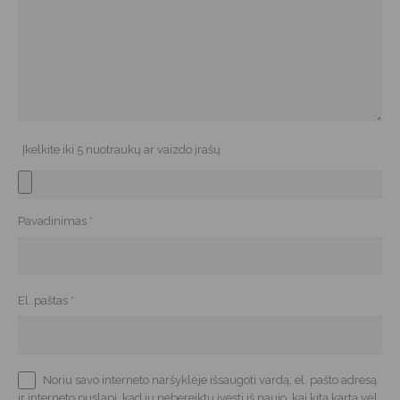
Įkelkite iki 5 nuotraukų ar vaizdo įrašų
Pavadinimas
*
El. paštas
*
Noriu savo interneto naršyklėje išsaugoti vardą, el. pašto adresą
ir interneto puslapį, kad jų nebereiktų įvesti iš naujo, kai kitą kartą vėl