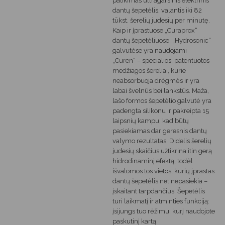
patikimas ultragarsinis elektrinis
dantų šepetėlis, valantis iki 82
tūkst. šerelių judesių per minutę.
Kaip ir įprastuose „Curaprox“
dantų šepetėliuose, „Hydrosonic“
galvutėse yra naudojami
„Curen“ – specialios, patentuotos
medžiagos šereliai, kurie
neabsorbuoja drėgmės ir yra
labai švelnūs bei lankstūs. Maža,
lašo formos šepetėlio galvutė yra
padengta silikonu ir pakreipta 15
laipsnių kampu, kad būtų
pasiekiamas dar geresnis dantų
valymo rezultatas. Didelis šerelių
judesių skaičius užtikrina itin gerą
hidrodinaminį efektą, todėl
išvalomos tos vietos, kurių įprastas
dantų šepetėlis net nepasiekia –
įskaitant tarpdančius. Šepetėlis
turi laikmatį ir atminties funkciją:
įsijungs tuo rėžimu, kurį naudojote
paskutinį kartą.