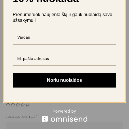
Prenumeruok naujienlaiškį ir gauk nuolaidą savo
užsakymui!
Atsiliepimai
Ši prekė kol kas neturi atsiliepimų
BŪKITE PIRMAS APRAŠĘS “CURAPROX SONIC DANTŲ
ŠEPETĖLIS HYDROSONIC EASY”
Noriu nuolaidos
El. pašto adresas nebus skelbiamas.
Būtini laukeliai pažymėti
*
Jūsų įvertinimas
Jūsų atsiliepimas
*