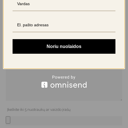
PARAŠYTI ATSILIEPIMĄ
El. pašto adresas nebus skelbiamas.
Būtini laukeliai pažymėti
*
Jūsų įvertinimas
Noriu nuolaidos
Jūsų atsiliepimas
*
Įkelkite iki 5 nuotraukų ar vaizdo įrašų