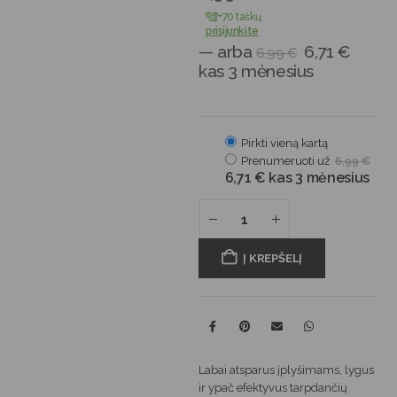
+70 taškų
prisijunkite
—
arba
6,71
€
6,99
€
kas 3 mėnesius
Pirkti vieną kartą
Prenumeruoti už
6,99
€
6,71
€
kas 3 mėnesius
Į KREPŠELĮ
Labai atsparus įplyšimams, lygus
ir ypač efektyvus tarpdančių