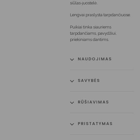
siūlas-juostelė.
Lengvai praslysta tarpdančiuose.
Puikiai tinka siauriems
tarpdančiams, pavydžiui,
priekiniams dantims.
NAUDOJIMAS
SAVYBĖS
RŪŠIAVIMAS
PRISTATYMAS