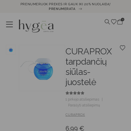
PRENUMERUOK PREKES IR GAUK IKI 20% NUOLAIDĄ!
PRENUMERATA
0
CURAPROX
tarpdančių
siūlas-
juostelė
5.00
out of 5
1
pirkėjo atsiliepimas
|
Parašyti atsiliepimą
CURAPROX
6,99
€