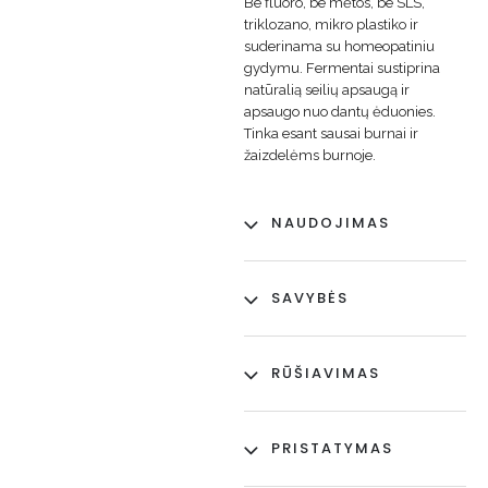
Be fluoro, be mėtos, be SLS,
triklozano, mikro plastiko ir
suderinama su homeopatiniu
gydymu. Fermentai sustiprina
natūralią seilių apsaugą ir
apsaugo nuo dantų ėduonies.
Tinka esant sausai burnai ir
žaizdelėms burnoje.
NAUDOJIMAS
SAVYBĖS
RŪŠIAVIMAS
PRISTATYMAS