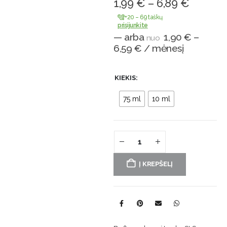
1,99
€
–
6,89
€
+20 – 69 taškų
prisijunkite
—
arba
1,90
€
–
nuo
6,59
€
/ mėnesį
KIEKIS
75 ml
10 ml
Į KREPŠELĮ