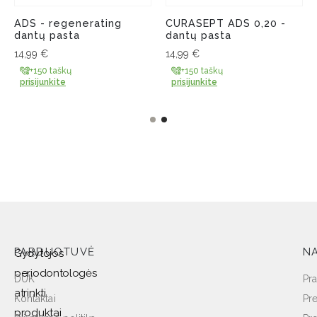
ADS - regenerating
CURASEPT ADS 0,20 -
dantų pasta
dantų pasta
14,99
€
14,99
€
+150 taškų
+150 taškų
prisijunkite
prisijunkite
PARDUOTUVĖ
NA
Gydytojos
periodontologės
DUK
Pra
atrinkti
Kontaktai
Pr
produktai