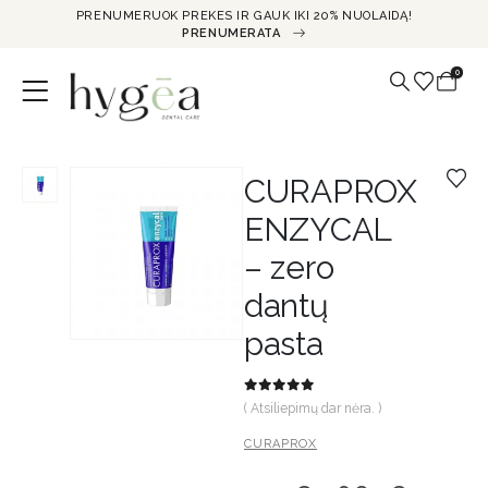
PRENUMERUOK PREKES IR GAUK IKI 20% NUOLAIDĄ!
PRENUMERATA
0
CURAPROX
ENZYCAL
– zero
dantų
pasta
0
out of 5
( Atsiliepimų dar nėra. )
CURAPROX