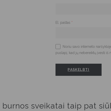
El. paštas
*
Noriu savo interneto naršyklėje
puslapį, kad jų nebereiktų įvesti iš 
 burnos sveikatai taip pat si