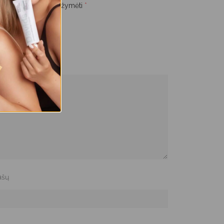
s.
Būtini laukeliai pažymėti
*
rašų