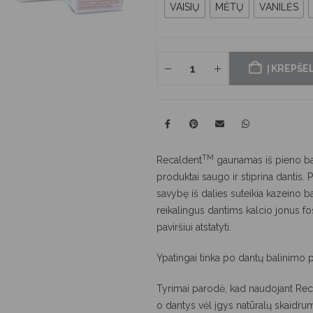
VAISIŲ
MĖTŲ
VANILĖS
Į KREPŠEL
TM
Recaldent
gaunamas iš pieno ba
produktai saugo ir stiprina dantis. 
savybę iš dalies suteikia kazeino balt
reikalingus dantims kalcio jonus fos
paviršiui atstatyti.
Ypatingai tinka po dantų balinimo 
Tyrimai parodė, kad naudojant Rec
o dantys vėl įgys natūralų skaidru