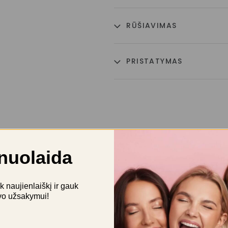
RŪŠIAVIMAS
PRISTATYMAS
nuolaida
naujienlaiškį ir gauk
vo užsakymui!
BŪKITE PIRMAS APRAŠĘS “GC 
FLUORO”