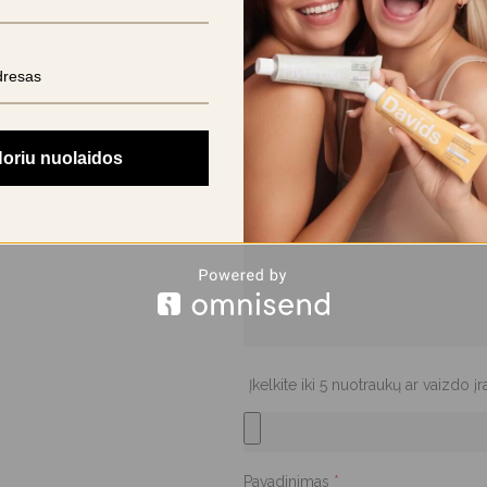
El. pašto adresas nebus skelbiama
Jūsų įvertinimas
Jūsų atsiliepimas
*
oriu nuolaidos
Įkelkite iki 5 nuotraukų ar vaizdo į
Pavadinimas
*