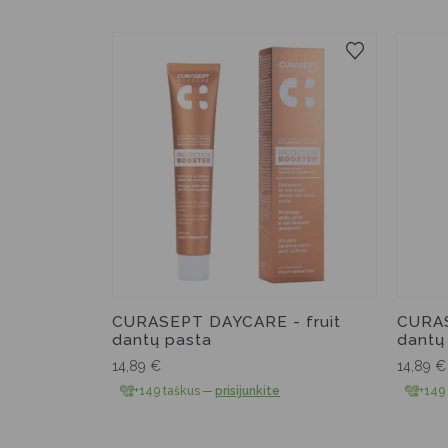
CURASEPT DAYCARE - fruit
CURAS
dantų pasta
dantų
14,89
€
14,89
€
+149 taškus
—
prisijunkite
+149