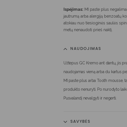
Ispėjimas:
MI paste plus negalima 
jautrumą arba alergiją benzoatų kon
atokiau nuo tiesioginės saulės spin
metų nenaudoti prieš naktį.
NAUDOJIMAS
Užtepus GC Kremo ant dantų, jis pra
naudojamas vieną arba du kartus per 
MI paste plus arba Tooth mousse, tai
produkto nenuryti. Po nurodyto laiko 
Pusvalandį nevalgyti ir negerti.
SAVYBĖS