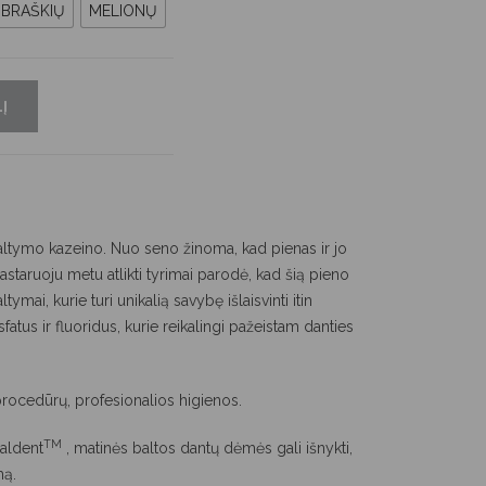
BRAŠKIŲ
MELIONŲ
Į
ltymo kazeino. Nuo seno žinoma, kad pienas ir jo
Pastaruoju metu atlikti tyrimai parodė, kad šią pieno
ymai, kurie turi unikalią savybę išlaisvinti itin
fatus ir fluoridus, kurie reikalingi pažeistam danties
procedūrų, profesionalios higienos.
TM
aldent
, matinės baltos dantų dėmės gali išnykti,
mą.