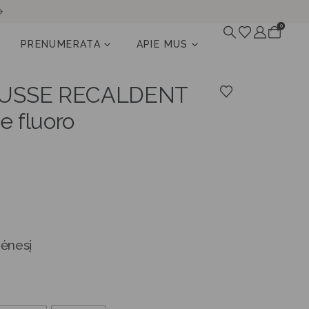
0
PRENUMERATA
APIE MUS
USSE RECALDENT
e fluoro
ėnesį