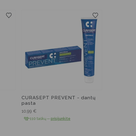
CURASEPT PREVENT - dantų
pasta
10,99
€
+110 taškų
—
prisijunkite