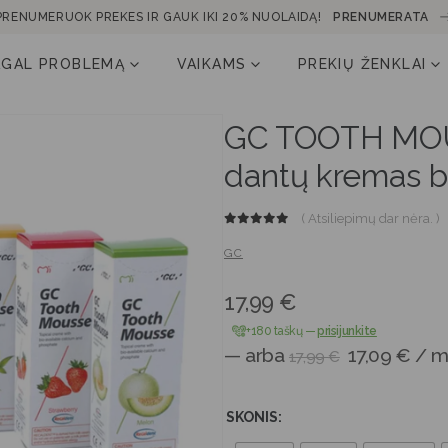
PRENUMERUOK PREKES IR GAUK IKI 20% NUOLAIDĄ!
PRENUMERATA
AGAL PROBLEMĄ
VAIKAMS
PREKIŲ ŽENKLAI
GC TOOTH MO
dantų kremas b
( Atsiliepimų dar nėra. )
0
out of 5
GC
17,99
€
+180 taškų
—
prisijunkite
—
arba
17,09
€
/ m
17,99
€
SKONIS