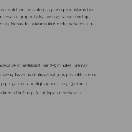
naudoti turintiems alergiją pieno produktams bei
servantų grupei. Laikyti vėsioje sausoje vietoje,
dulių. Nenaudoti vaikams iki 6 metų. Vaikams iki 12
deda veikti nedelsiant, per 2-5 minutes. Kremas
dieną. Išsivalius dantis užtepti juos pasirinktu kremu:
p pat galima naudoti jį kapose. Laikyti 3 minutes,
kremo likučius pašalinti (spjauti), neskalauti.