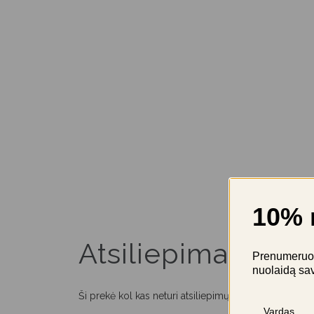
10% 
Atsiliepimai
Prenumeruok 
nuolaidą sa
Ši prekė kol kas neturi atsiliepimų