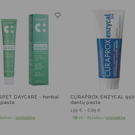
75 ml
10 ml
PET DAYCARE - herbal
CURAPROX ENZYCAL 950
 pasta
dantų pasta
1,99
€
–
6,89
€
 taškus
—
prisijunkite
+20 – 69 taškų
—
prisijunkite