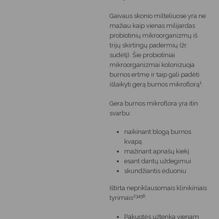
Gaivaus skonio milteliuose yra ne
mažiau kaip vienas milijardas
probiotinių mikroorganizmų iš
trijų skirtingų padermių (žr.
sudėtį). Šie probiotiniai
mikroorganizmai kolonizuoja
burnos ertmę ir taip gali padėti
1
išlaikyti gerą burnos mikroflorą
.
Gera burnos mikroflora yra itin
svarbu:
naikinant blogą burnos
kvapą
mažinant apnašų kiekį
esant dantų uždegimui
skundžiantis ėduoniu
Ištirta nepriklausomais klinikiniais
23456
tyrimais
.
Pakuotės užtenka vienam