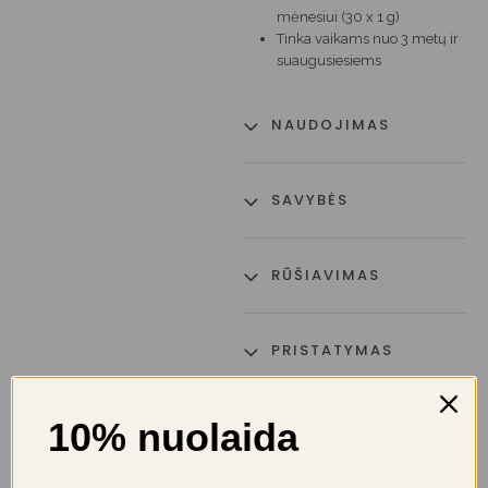
mėnesiui (30 x 1 g)
Tinka vaikams nuo 3 metų ir
suaugusiesiems
NAUDOJIMAS
SAVYBĖS
RŪŠIAVIMAS
PRISTATYMAS
10% nuolaida