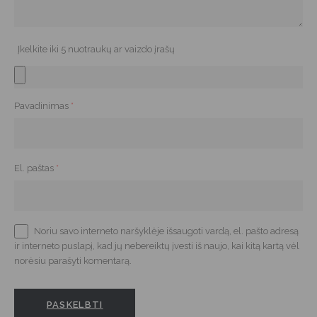
Įkelkite iki 5 nuotraukų ar vaizdo įrašų
Pavadinimas
*
El. paštas
*
Noriu savo interneto naršyklėje išsaugoti vardą, el. pašto adresą
ir interneto puslapį, kad jų nebereiktų įvesti iš naujo, kai kitą kartą vėl
norėsiu parašyti komentarą.