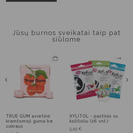
Jūsų burnos sveikatai taip pat
siūlome
TRUE GUM avietinė
XYLITOL - pastilės su
kramtomoji guma be
ksilitoliu (26 vnt.)
cukraus
5,49
€