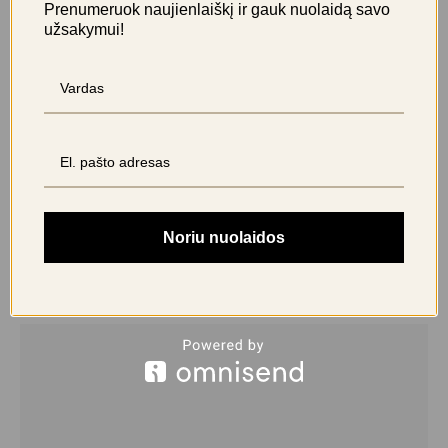
Prenumeruok naujienlaiškį ir gauk nuolaidą savo
užsakymui!
Atsiliepimai
Ši prekė kol kas neturi atsiliepimų
BŪKITE PIRMAS APRAŠĘS “ORALACTIN PROBIOTIKAI –
MILTELIAI”
El. pašto adresas nebus skelbiamas.
Būtini laukeliai pažymėti
*
Noriu nuolaidos
Jūsų įvertinimas
Jūsų atsiliepimas
*