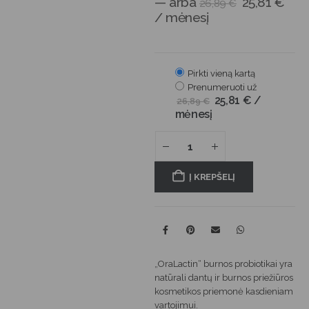
—
arba
25,81
€
26,89
€
/ mėnesį
Pirkti vieną kartą
Prenumeruoti už
25,81
€
/
26,89
€
mėnesį
Į KREPŠELĮ
„OraLactin“ burnos probiotikai yra
natūrali dantų ir burnos priežiūros
kosmetikos priemonė kasdieniam
vartojimui.