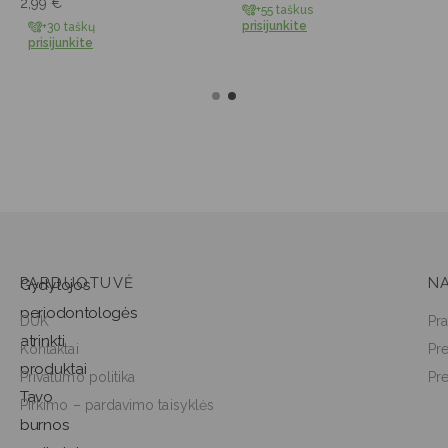
2,99
€
+55 taškus
prisijunkite
+30 taškų
prisijunkite
PARDUOTUVĖ
NA
Gydytojos
periodontologės
DUK
Pra
atrinkti
Kontaktai
Pr
produktai
Privatumo politika
Pr
Tavo
Pirkimo – pardavimo taisyklės
burnos