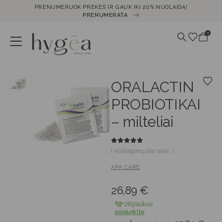
PRENUMERUOK PREKES IR GAUK IKI 20% NUOLAIDĄ!
PRENUMERATA
0
ORALACTIN
PROBIOTIKAI
– milteliai
0
out of 5
( Atsiliepimų dar nėra. )
APA CARE
26,89
€
+269 taškus
prisijunkite