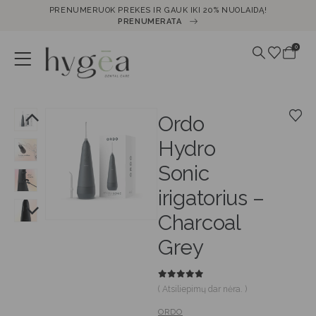
PRENUMERUOK PREKES IR GAUK IKI 20% NUOLAIDĄ!
PRENUMERATA
0
Ordo
Hydro
Sonic
irigatorius –
Charcoal
Grey
0
out of 5
( Atsiliepimų dar nėra. )
ORDO