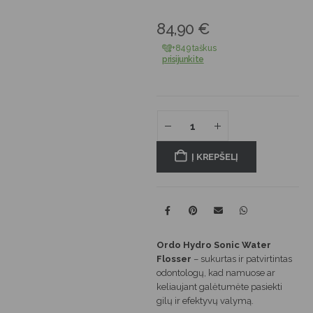
84,90
€
+849 taškus
prisijunkite
Į KREPŠELĮ
Ordo Hydro Sonic Water
Flosser
– sukurtas ir patvirtintas
odontologų, kad namuose ar
keliaujant galėtumėte pasiekti
gilų ir efektyvų valymą.