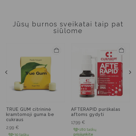
Jūsų burnos sveikatai taip pat
siūlome
TRUE GUM citrininė
AFTERAPID purškalas
kramtomoji guma be
aftoms gydyti
cukraus
17,99
€
2,99
€
+180 taškų
prisijunkite
+30 taškų