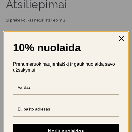
Atsiliepimai
Ši prekė kol kas neturi atsiliepimų
BŪKITE PIRMAS APRAŠĘS “ORDO HYDRO SONIC IRIGATORIUS
– CHARCOAL GREY”
10% nuolaida
El. pašto adresas nebus skelbiamas.
Būtini laukeliai pažymėti
*
Jūsų įvertinimas
Prenumeruok naujienlaiškį ir gauk nuolaidą savo
užsakymui!
Jūsų atsiliepimas
*
Noriu nuolaidos