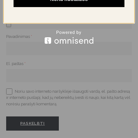
Įkelkite iki 5 nuotraukų ar vaizdo įrašų
Pavadinimas
*
El. paštas
*
Noriu savo interneto naršyklėje išsaugoti vardą, el. pašto adresą
ir interneto puslapį, kad jų nebereiktų įvesti iš naujo, kai kitą kartą vėl
norėsiu parašyti komentarą.