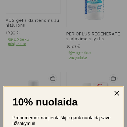
ADS gelis dantenoms su
hialuronu
10,99
€
PERIOPLUS REGENERATE
skalavimo skystis
+110 taškų
prisijunkite
10,29
€
+103 taškus
prisijunkite
10% nuolaida
Prenumeruok naujienlaiškį ir gauk nuolaidą savo
užsakymui!