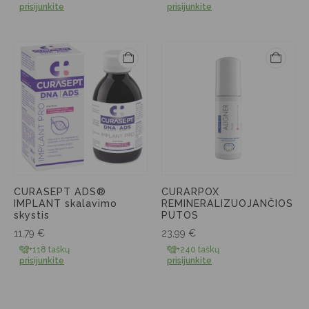
prisijunkite
prisijunkite
CURASEPT ADS®
CURARPOX
IMPLANT skalavimo
REMINERALIZUOJANČIOS
skystis
PUTOS
11,79
€
23,99
€
+118 taškų
+240 taškų
prisijunkite
prisijunkite