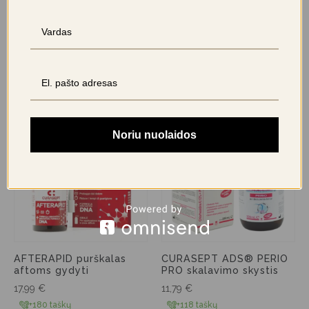
PERIO PLUS ZERO
CURASEPT AFTERAPID
skalavimo skystis
skalavimo skystis aftoms
12,59
€
14,99
€
+126 taškus
+150 taškų
prisijunkite
prisijunkite
Noriu nuolaidos
AFTERAPID purškalas
CURASEPT ADS® PERIO
aftoms gydyti
PRO skalavimo skystis
17,99
€
11,79
€
+180 taškų
+118 taškų