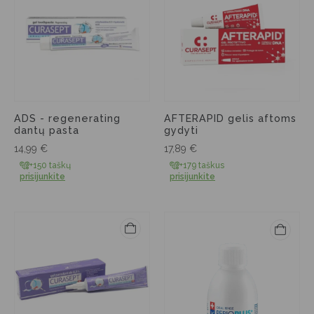
ADS - regenerating
AFTERAPID gelis aftoms
dantų pasta
gydyti
14,99
€
17,89
€
+150 taškų
+179 taškus
prisijunkite
prisijunkite