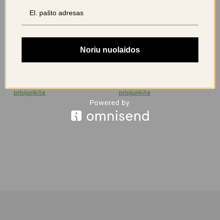
TRUE GUM citrininė
TRUE GUM kramtomoji
Noriu nuolaidos
kramtomoji guma be
guma be cukraus -
cukraus
pipirmėtė
2,99
€
2,99
€
+30 taškų
+30 taškų
prisijunkite
prisijunkite