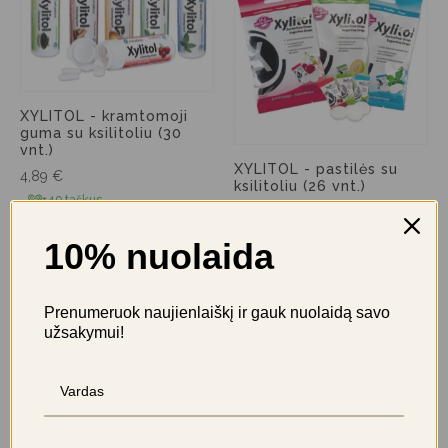
XYLITOL - kramtomoji
guma su ksilitoliu (30
vnt.)
XYLITOL - pastilės su
4,89
€
ksilitoliu (26 vnt.)
+49 taškus
5,49
€
prisijunkite
+55 taškus
10% nuolaida
prisijunkite
Prenumeruok naujienlaiškį ir gauk nuolaidą savo
užsakymui!
NETURIME