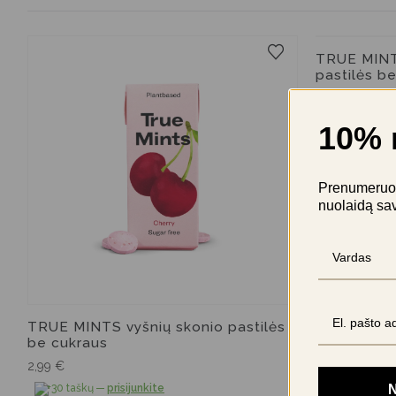
TRUE MINTS
pastilės b
2,99
€
+30 taškų
—
10% 
Prenumeruok 
nuolaidą sa
TRUE MINTS vyšnių skonio pastilės
be cukraus
2,99
€
N
+30 taškų
—
prisijunkite