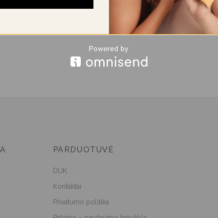
JA
PARDUOTUVĖ
DUK
Kontaktai
Privatumo politika
Pirkimo – pardavimo taisyklės