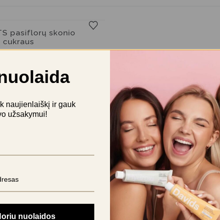
 pasiflorų skonio
e cukraus
prisijunkite
nuolaida
naujienlaiškį ir gauk
vo užsakymui!
oriu nuolaidos