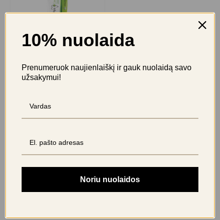
10% nuolaida
Prenumeruok naujienlaiškį ir gauk nuolaidą savo
užsakymui!
APA CARE
remineralizuojanti dantų
pasta
10,89
€
+109 taškus
prisijunkite
Noriu nuolaidos