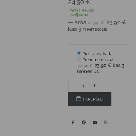
24,90
€
+249 taškus
prisijunkite
—
arba
23,90
€
24,90
€
kas 3 mėnesius
Pirkti vieną kartą
Prenumeruoti už
23,90
€
kas 3
24,90
€
mėnesius
Į KREPŠELĮ