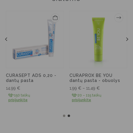
CURASEPT ADS 0,20 -
CURAPROX BE YOU
dantų pasta
dantų pasta - obuolys
14,99
€
1,99
€
–
11,49
€
+150 taškų
+20 – 115 taškų
prisijunkite
prisijunkite