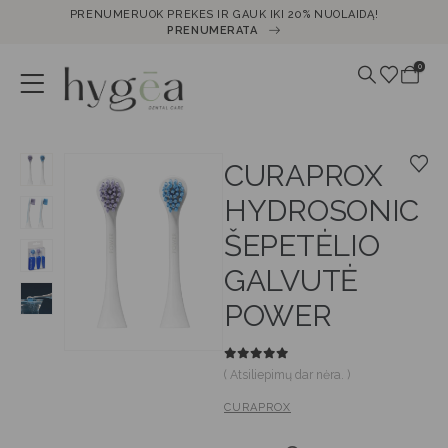
PRENUMERUOK PREKES IR GAUK IKI 20% NUOLAIDĄ!
PRENUMERATA
0
CURAPROX
HYDROSONIC
ŠEPETĖLIO
GALVUTĖ
POWER
0
out of 5
( Atsiliepimų dar nėra. )
CURAPROX