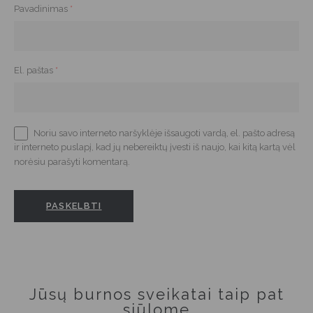
Pavadinimas
*
El. paštas
*
Noriu savo interneto naršyklėje išsaugoti vardą, el. pašto adresą
ir interneto puslapį, kad jų nebereiktų įvesti iš naujo, kai kitą kartą vėl
norėsiu parašyti komentarą.
Jūsų burnos sveikatai taip pat
siūlome