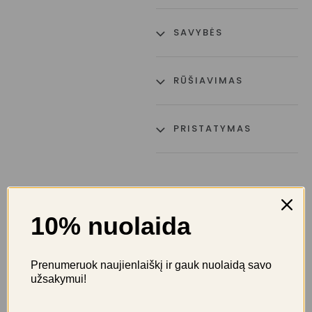
SAVYBĖS
RŪŠIAVIMAS
PRISTATYMAS
10% nuolaida
Atsiliepimai
Prenumeruok naujienlaiškį ir gauk nuolaidą savo
užsakymui!
Ši prekė kol kas neturi atsiliepimų