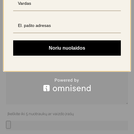
BŪKITE PIRMAS APRAŠĘS “CURAPROX HYDROSONIC
ŠEPETĖLIO GALVUTĖ POWER”
El. pašto adresas nebus skelbiamas.
Būtini laukeliai pažymėti
*
Jūsų įvertinimas
Noriu nuolaidos
Jūsų atsiliepimas
*
Įkelkite iki 5 nuotraukų ar vaizdo įrašų