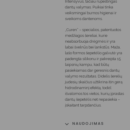
Intensyvus, tačiau rūpestingas
dantų valymas. Puikiai tinka
veiksmingai burnos higienai ir
sveikoms dantenoms.
„Curen“ – specialios, patentuotos
medžiagos šereliai, kurie
neabsorbuoja drėgmės ir yra
labai švelnūs bei lankstūs. Maža,
lašo formos šepetėlio galvutė yra
padengta silikonu ir pakreipta 15
laipsnių kampu, kad būtų
pasiekiamas dar geresnis dantų
valymo rezultatas. Didelis šerelių
judesių skaičius užtikrina itin gerą
hidrodinaminį efektą, todėl
išvalomos tos vietos, kurių įprastas
dantų šepetėlis net nepasiekia –
įskaitant tarpdančius.
NAUDOJIMAS