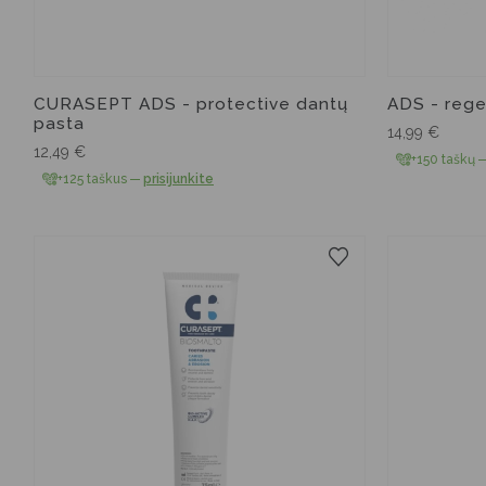
CURASEPT ADS - protective dantų
ADS - rege
pasta
14,99
€
12,49
€
+150 taškų
+125 taškus
—
prisijunkite