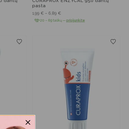
 dantų
CURAPROX ENZYCAL 950 dantų
pasta
1,99
€
–
6,89
€
+20 – 69 taškų
—
prisijunkite