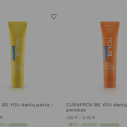
60 ml
10 ml
60 ml
10 ml
BE YOU dantų pasta -
CURAPROX BE YOU dantų 
s
persikas
€
1,99
€
–
11,49
€
škų
—
prisijunkite
+20 – 115 taškų
—
prisijunkite