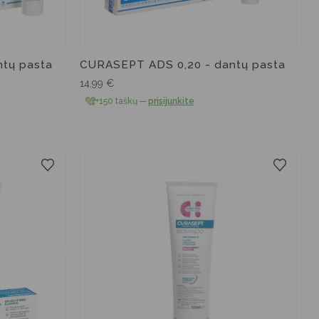
tų pasta
CURASEPT ADS 0,20 - dantų pasta
14,99
€
+150 taškų
—
prisijunkite