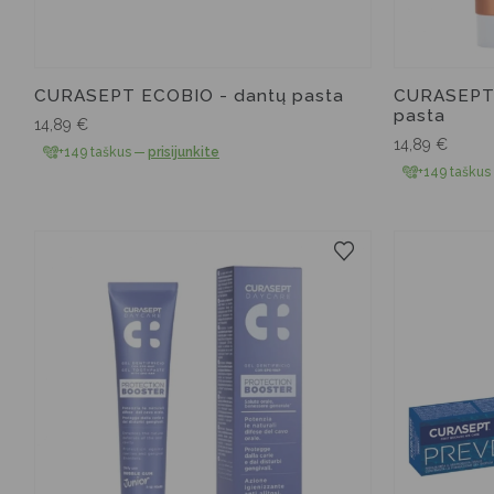
CURASEPT ECOBIO - dantų pasta
CURASEPT 
pasta
14,89
€
14,89
€
+149 taškus
—
prisijunkite
+149 taškus