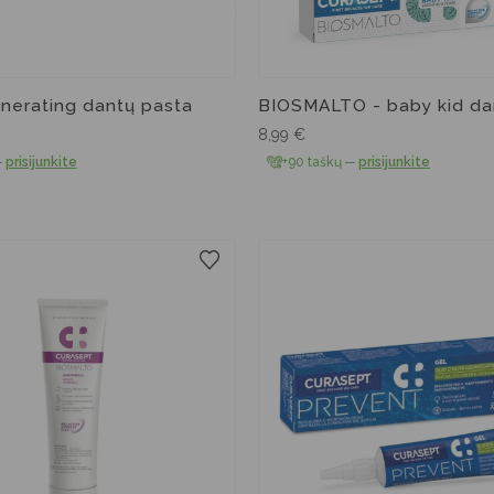
nerating dantų pasta
BIOSMALTO - baby kid da
8,99
€
—
prisijunkite
+90 taškų
—
prisijunkite