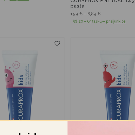
CURAPROX ENZYCAL 1450
pasta
1,99
€
–
6,89
€
+20 – 69 taškų
—
prisijunkite
60 ml
10 ml
60 ml
10 ml