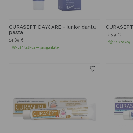
CURASEPT DAYCARE - junior dantų
CURASEPT 
pasta
10,99
€
14,89
€
+110 taškų
+149 taškus
—
prisijunkite