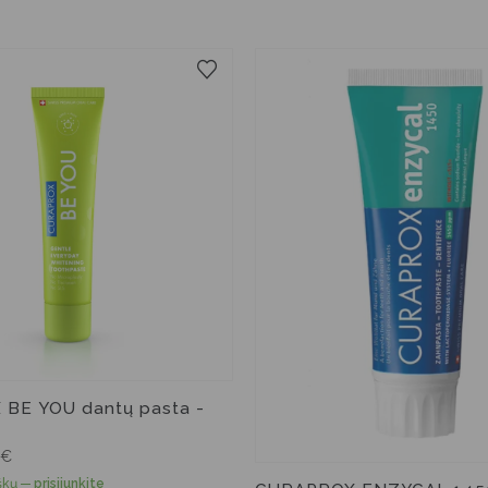
60 ml
10 ml
75 ml
10 ml
BE YOU dantų pasta -
€
škų
—
prisijunkite