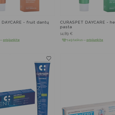
DAYCARE - fruit dantų
CURASPET DAYCARE - her
pasta
14,89
€
—
prisijunkite
+149 taškus
—
prisijunkite