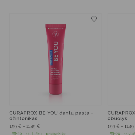
60 ml
10 ml
CURAPROX BE YOU dantų pasta -
CURAPROX 
džintonikas
obuolys
1,99
€
–
11,49
€
1,99
€
–
11,49
+20 – 115 taškų
—
prisijunkite
+20 – 115 ta