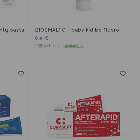
ntų pasta
BIOSMALTO - baby kid be fluoro
8,99
€
+90 taškų
—
prisijunkite