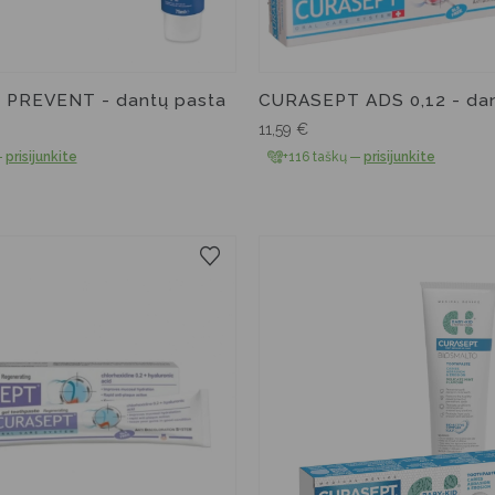
PREVENT - dantų pasta
CURASEPT ADS 0,12 - dan
11,59
€
—
prisijunkite
+116 taškų
—
prisijunkite