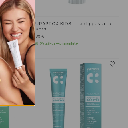
ė dantų
CURAPROX KIDS - dantų pasta be
fluoro
6,89
€
+69 taškus
—
prisijunkite