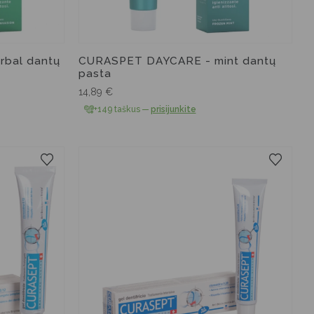
bal dantų
CURASPET DAYCARE - mint dantų
pasta
14,89
€
+149 taškus
—
prisijunkite