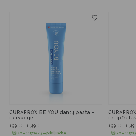
60 ml
10 ml
CURAPROX BE YOU dantų pasta -
CURAPROX 
gervuogė
greipfruta
1,99
€
–
11,49
€
1,99
€
–
11,49
+20 – 115 taškų
—
prisijunkite
+20 – 115 ta