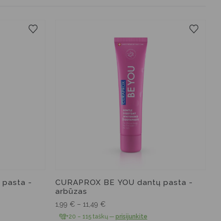
60 ml
10 ml
pasta -
CURAPROX BE YOU dantų pasta -
arbūzas
1,99
€
–
11,49
€
+20 – 115 taškų
—
prisijunkite