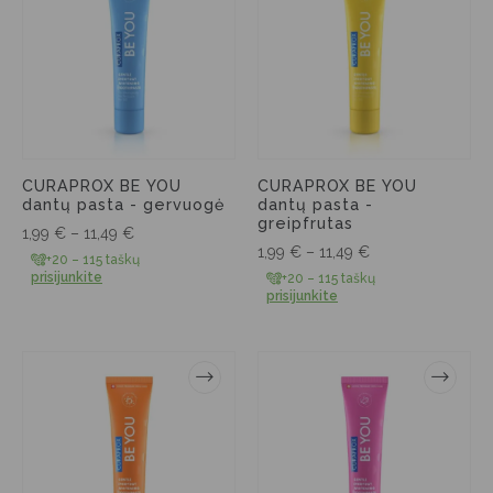
CURAPROX BE YOU
CURAPROX BE YOU
dantų pasta - gervuogė
dantų pasta -
greipfrutas
1,99
€
–
11,49
€
1,99
€
–
11,49
€
+20 – 115 taškų
prisijunkite
+20 – 115 taškų
prisijunkite