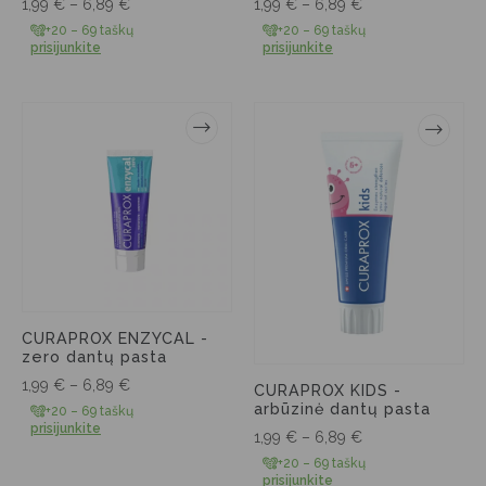
1,99
€
–
6,89
€
1,99
€
–
6,89
€
+20 – 69 taškų
+20 – 69 taškų
prisijunkite
prisijunkite
CURAPROX ENZYCAL -
zero dantų pasta
1,99
€
–
6,89
€
CURAPROX KIDS -
arbūzinė dantų pasta
+20 – 69 taškų
prisijunkite
1,99
€
–
6,89
€
+20 – 69 taškų
prisijunkite