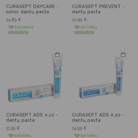
CURASEPT DAYCARE -
CURASEPT PREVENT -
junior dantų pasta
dantų pasta
14,89
€
10,99
€
+149 taškus
+110 taškų
prisijunkite
prisijunkite
CURASEPT ADS 0,12 -
CURASEPT ADS 0,20 -
dantų pasta
dantų pasta
11,59
€
14,99
€
+116 taškų
+150 taškų