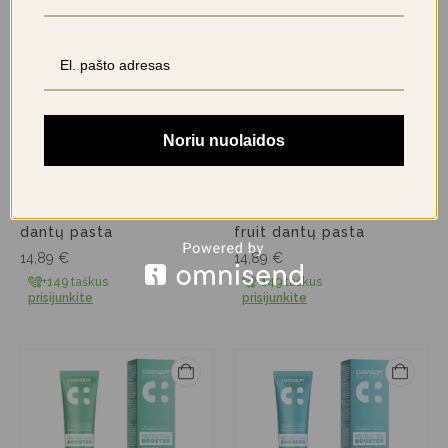
Noriu nuolaidos
CURASEPT ECOBIO -
CURASEPT DAYCARE -
dantų pasta
fruit dantų pasta
14,89
€
14,89
€
+149 taškus
+149 taškus
prisijunkite
prisijunkite