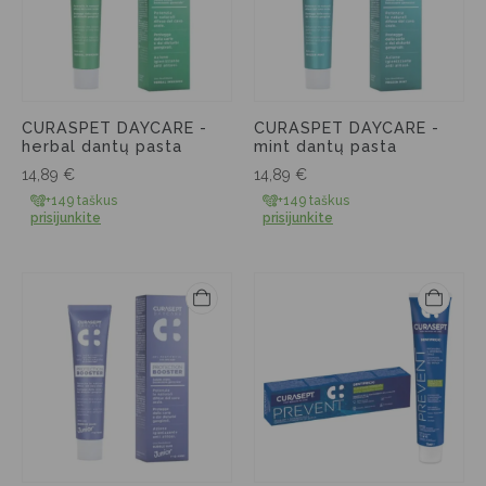
CURASPET DAYCARE -
CURASPET DAYCARE -
herbal dantų pasta
mint dantų pasta
14,89
€
14,89
€
+149 taškus
+149 taškus
prisijunkite
prisijunkite