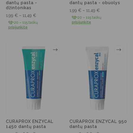
dantų pasta -
dantų pasta - obuolys
džintonikas
1,99
€
–
11,49
€
1,99
€
–
11,49
€
+20 – 115 taškų
prisijunkite
+20 – 115 taškų
prisijunkite
CURAPROX ENZYCAL
CURAPROX ENZYCAL 950
1450 dantų pasta
dantų pasta