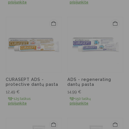
prisijunkite
prisijunkite
CURASEPT ADS -
ADS - regenerating
protective dantų pasta
dantų pasta
12,49
€
14,99
€
+125 taškus
+150 taškų
prisijunkite
prisijunkite